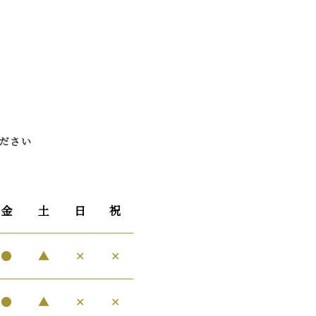
ださい
金
土
日
祝
●
▲
✕
✕
●
▲
✕
✕