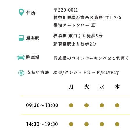
〒
220-0011
住所
神奈川県横浜市西区
高島1丁目2-5
横濱ゲートタワー 1F
横浜駅 東口より徒歩5分
最寄駅
新高島駅より徒歩2分
駐車場
同施設のコインパーキングをご利用く
支払い方法
現金/クレジットカード/PayPay
月
火
水
木
09:30〜13:00
●
●
●
●
14:30〜19:30
●
●
●
●