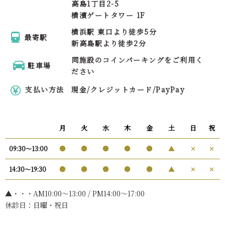
高島1丁目2-5
横濱ゲートタワー 1F
横浜駅 東口より徒歩5分
最寄駅
新高島駅より徒歩2分
同施設のコインパーキングをご利用く
駐車場
ださい
支払い方法
現金/クレジットカード/PayPay
月
火
水
木
金
土
日
祝
●
●
●
●
●
▲
✕
✕
09:30〜13:00
●
●
●
●
●
▲
✕
✕
14:30〜19:30
▲・・・AM10:00〜13:00 / PM14:00～17:00
休診日：日曜・祝日