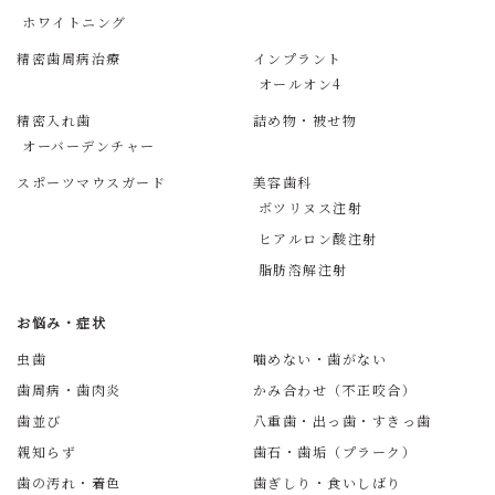
ホワイトニング
精密歯周病治療
インプラント
オールオン4
精密入れ歯
詰め物・被せ物
オーバーデンチャー
スポーツマウスガード
美容歯科
ボツリヌス注射
ヒアルロン酸注射
脂肪溶解注射
お悩み・症状
虫歯
噛めない・歯がない
歯周病・歯肉炎
かみ合わせ（不正咬合）
歯並び
八重歯・出っ歯・すきっ歯
親知らず
歯石・歯垢（プラーク）
歯の汚れ・着色
歯ぎしり・食いしばり