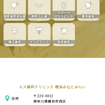
スポーツ
精密歯周病治療
精密入れ歯
マウスピース
審美歯科
矯正歯科
インプラント
美容歯科
エス歯科クリニック 横浜みなとみらい
〒
220-0011
住所
神奈川県横浜市西区