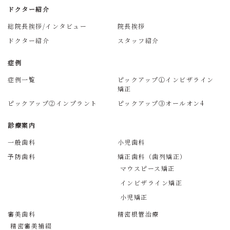
ドクター紹介
総院長挨拶/インタビュー
院長挨拶
ドクター紹介
スタッフ紹介
症例
症例一覧
ピックアップ①インビザライン
矯正
ピックアップ②インプラント
ピックアップ③オールオン4
診療案内
一般歯科
小児歯科
予防歯科
矯正歯科（歯列矯正）
マウスピース矯正
インビザライン矯正
小児矯正
審美歯科
精密根管治療
精密審美補綴