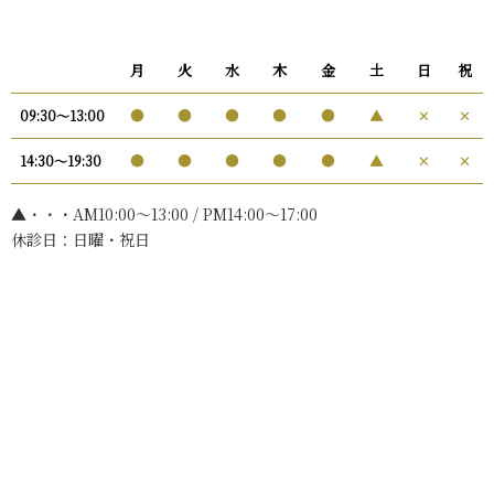
月
火
水
木
金
土
日
祝
●
●
●
●
●
▲
✕
✕
09:30〜13:00
●
●
●
●
●
▲
✕
✕
14:30〜19:30
▲・・・AM10:00〜13:00 / PM14:00～17:00
休診日：日曜・祝日