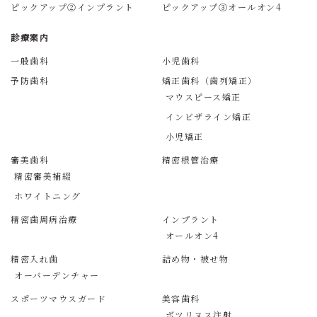
ピックアップ②インプラント
ピックアップ③オールオン4
診療案内
一般歯科
小児歯科
予防歯科
矯正歯科（歯列矯正）
マウスピース矯正
インビザライン矯正
小児矯正
審美歯科
精密根管治療
精密審美補綴
ホワイトニング
精密歯周病治療
インプラント
オールオン4
精密入れ歯
詰め物・被せ物
オーバーデンチャー
スポーツマウスガード
美容歯科
ボツリヌス注射