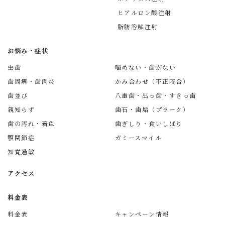
ヒアルロン酸注射
脂肪溶解注射
お悩み・症状
虫歯
噛めない・歯がない
歯周病・歯肉炎
かみ合わせ（不正咬合）
歯並び
八重歯・出っ歯・すきっ歯
親知らず
歯石・歯垢（プラーク）
歯の汚れ・着色
歯ぎしり・食いしばり
顎関節症
ガミースマイル
知覚過敏
アクセス
料金表
料金表
キャンペーン情報