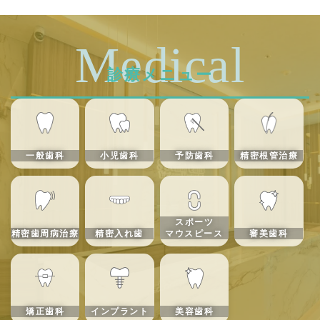
Medical
診療メニュー
一般歯科
小児歯科
予防歯科
精密根管治療
スポーツ
精密歯周病治療
精密入れ歯
マウスピース
審美歯科
矯正歯科
インプラント
美容歯科