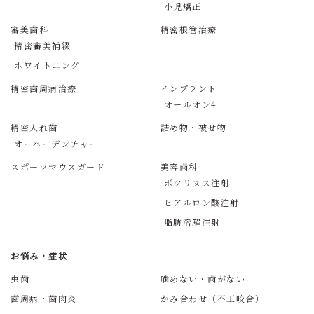
小児矯正
審美歯科
精密根管治療
精密審美補綴
ホワイトニング
精密歯周病治療
インプラント
オールオン4
精密入れ歯
詰め物・被せ物
オーバーデンチャー
スポーツマウスガード
美容歯科
ボツリヌス注射
ヒアルロン酸注射
脂肪溶解注射
お悩み・症状
虫歯
噛めない・歯がない
歯周病・歯肉炎
かみ合わせ（不正咬合）