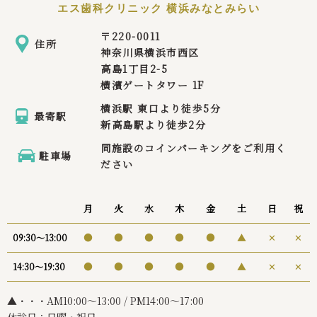
エス歯科クリニック 横浜みなとみらい
歯科医師
〒
220-0011
竹田 真帆
住所
神奈川県横浜市西区
高島1丁目2-5
横濱ゲートタワー 1F
横浜駅 東口より徒歩5分
最寄駅
新高島駅より徒歩2分
同施設のコインパーキングをご利用く
駐車場
ださい
エス歯科クリニック横
浜みなとみらい ドクタ
ー
月
火
水
木
金
土
日
祝
杉山 遼
●
●
●
●
●
▲
✕
✕
09:30〜13:00
●
●
●
●
●
▲
✕
✕
14:30〜19:30
▲・・・AM10:00〜13:00 / PM14:00～17:00
休診日：日曜・祝日