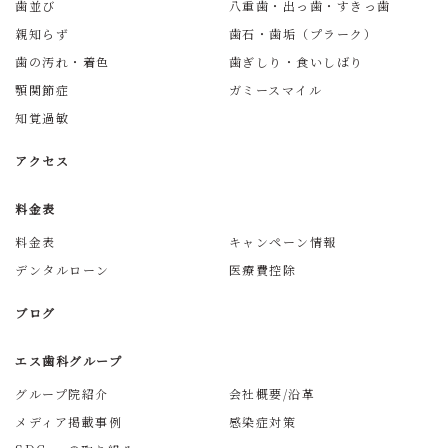
歯並び
八重歯・出っ歯・すきっ歯
親知らず
歯石・歯垢（プラーク）
歯の汚れ・着色
歯ぎしり・食いしばり
顎関節症
ガミースマイル
知覚過敏
アクセス
料金表
料金表
キャンペーン情報
デンタルローン
医療費控除
ブログ
エス歯科グループ
グループ院紹介
会社概要/沿革
メディア掲載事例
感染症対策