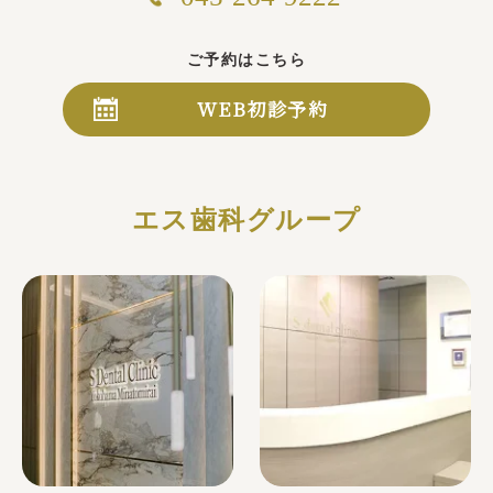
学術・技術指導顧問
冨原 圭
ご予約はこちら
WEB初診予約
エス歯科グループ
歯科衛生士
黒澤