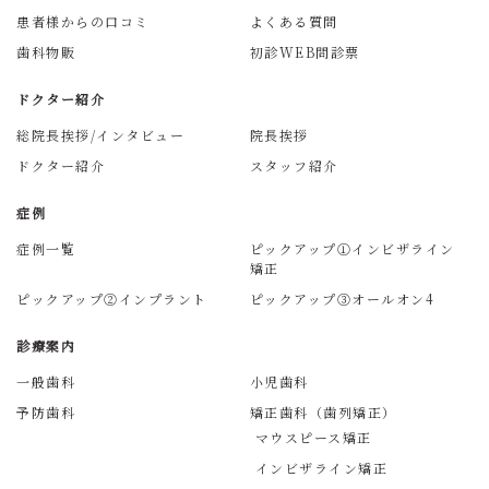
患者様からの口コミ
よくある質問
歯科物販
初診WEB問診票
ドクター紹介
総院長挨拶/インタビュー
院長挨拶
ドクター紹介
スタッフ紹介
歯科衛生士
症例
大住
症例一覧
ピックアップ①インビザライン
矯正
医師の紹介
ピックアップ②インプラント
ピックアップ③オールオン4
診療案内
スタッフの紹介
一般歯科
小児歯科
予防歯科
矯正歯科（歯列矯正）
マウスピース矯正
インビザライン矯正