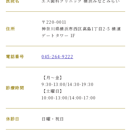
医院名
エス歯科クリニック 横浜みなとみらい
エス歯科クリニック
横浜みなとみらい 副院
長
〒220-0011
長野 玲恵子
住所
神奈川県横浜市西区高島1丁目2-5 横濱
ゲートタワー 1F
電話番号
045-264-9222
【月〜金】
歯科医師
9:30-13:00/14:30-19:30
診療時間
吉川 祥代
【土曜日】
10:00-13:00/14:00-17:00
休診日
日曜・祝日