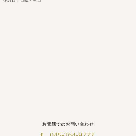
麻酔科専門医
照光 真
麻酔科専門医
奥村 のり子
お電話でのお問い合わせ
045-264-9222