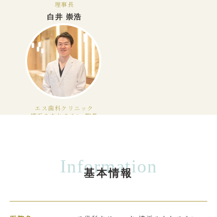
理事長
白井 崇浩
エス歯科クリニック
横浜みなとみらい 院長
医療法人社団白浩会理
事
首藤 真一
Information
基本情報