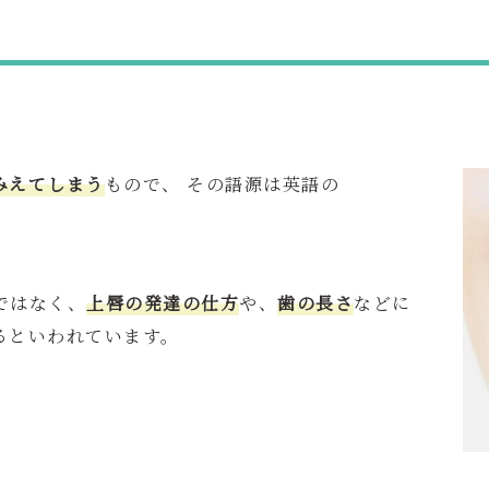
みえてしまう
もので、 その語源は英語の
ではなく、
上唇の発達の仕方
や、
歯の長さ
などに
るといわれています。