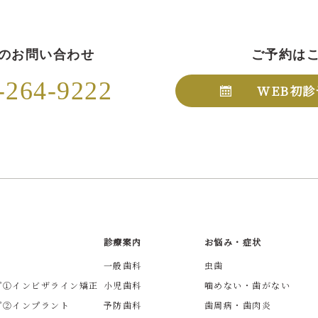
のお問い合わせ
ご予約は
-264-9222
WEB初診
診療案内
お悩み・症状
一般歯科
虫歯
プ①インビザライン矯正
小児歯科
噛めない・歯がない
プ②インプラント
予防歯科
歯周病・歯肉炎