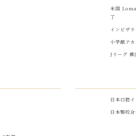
米国 Loma
了
インビザラ
小学館アカ
Jリーグ 
日本口腔イ
日本顎咬合