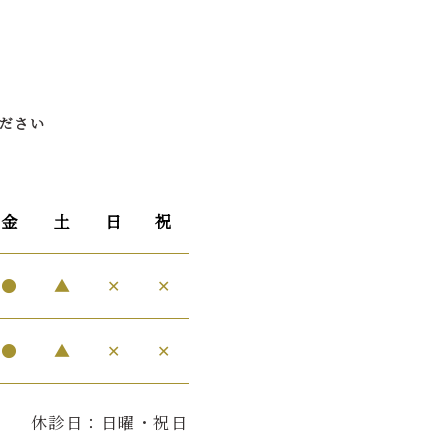
ださい
金
土
日
祝
●
▲
✕
✕
●
▲
✕
✕
休診日：日曜・祝日