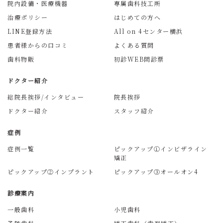
院内設備・医療機器
専属歯科技工所
治療ポリシー
はじめての方へ
LINE登録方法
All on 4センター横浜
患者様からの口コミ
よくある質問
歯科物販
初診WEB問診票
ドクター紹介
総院長挨拶/インタビュー
院長挨拶
ドクター紹介
スタッフ紹介
症例
症例一覧
ピックアップ①インビザライン
矯正
ピックアップ②インプラント
ピックアップ③オールオン4
診療案内
一般歯科
小児歯科