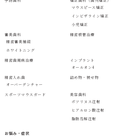
予防歯科
矯正歯科（歯列矯正）
マウスピース矯正
インビザライン矯正
小児矯正
審美歯科
精密根管治療
精密審美補綴
ホワイトニング
精密歯周病治療
インプラント
オールオン4
精密入れ歯
詰め物・被せ物
オーバーデンチャー
スポーツマウスガード
美容歯科
ボツリヌス注射
ヒアルロン酸注射
脂肪溶解注射
お悩み・症状