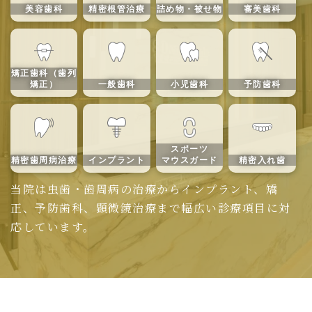
美容歯科
精密根管治療
詰め物・被せ物
審美歯科
矯正歯科（歯列
矯正）
一般歯科
小児歯科
予防歯科
スポーツ
精密歯周病治療
インプラント
マウスガード
精密入れ歯
当院は虫歯・歯周病の治療からインプラント、矯
正、予防歯科、顕微鏡治療まで幅広い診療項目に対
応しています。