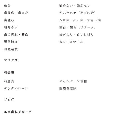
虫歯
噛めない・歯がない
歯周病・歯肉炎
かみ合わせ（不正咬合）
歯並び
八重歯・出っ歯・すきっ歯
親知らず
歯石・歯垢（プラーク）
歯の汚れ・着色
歯ぎしり・食いしばり
顎関節症
ガミースマイル
知覚過敏
アクセス
料金表
料金表
キャンペーン情報
デンタルローン
医療費控除
ブログ
エス歯科グループ