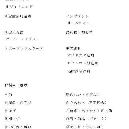
ホワイトニング
精密歯周病治療
インプラント
オールオン4
精密入れ歯
詰め物・被せ物
オーバーデンチャー
スポーツマウスガード
美容歯科
ボツリヌス注射
ヒアルロン酸注射
脂肪溶解注射
お悩み・症状
虫歯
噛めない・歯がない
歯周病・歯肉炎
かみ合わせ（不正咬合）
歯並び
八重歯・出っ歯・すきっ歯
親知らず
歯石・歯垢（プラーク）
歯の汚れ・着色
歯ぎしり・食いしばり