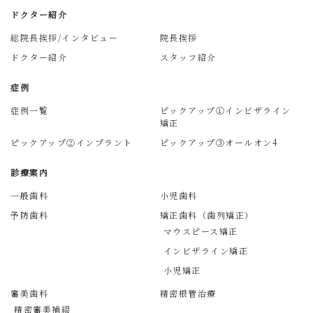
ドクター紹介
総院長挨拶/インタビュー
院長挨拶
ドクター紹介
スタッフ紹介
症例
症例一覧
ピックアップ①インビザライン
矯正
ピックアップ②インプラント
ピックアップ③オールオン4
診療案内
一般歯科
小児歯科
予防歯科
矯正歯科（歯列矯正）
マウスピース矯正
インビザライン矯正
小児矯正
審美歯科
精密根管治療
精密審美補綴