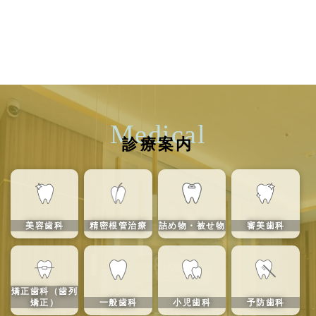
Medical
診療案内
美容歯科
精密根管治療
詰め物・被せ物
審美歯科
矯正歯科（歯列
矯正）
一般歯科
小児歯科
予防歯科