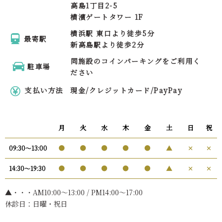
高島1丁目2-5
横濱ゲートタワー 1F
横浜駅 東口より徒歩5分
最寄駅
新高島駅より徒歩2分
同施設のコインパーキングをご利用く
駐車場
ださい
支払い方法
現金/クレジットカード/PayPay
月
火
水
木
金
土
日
祝
●
●
●
●
●
▲
✕
✕
09:30〜13:00
●
●
●
●
●
▲
✕
✕
14:30〜19:30
▲・・・AM10:00〜13:00 / PM14:00～17:00
休診日：日曜・祝日