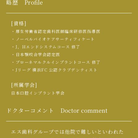
略歴
Profile
[資格]
・厚生労働省認定歯科医師臨床研修医指導医
・ノーベルバイオケアサーティフィケート
・J，Hエンドシステムコース 修了
・日本顎咬合学会認定医
・ブローネマルクルインプラントコース 修了
・Jリーグ 横浜FC 公認クラブデンティスト
[所属学会]
日本口腔インプラント学会
ドクターコメント
Doctor comment
エス歯科グループでは他院で難しいといわれた