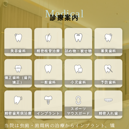
Medical
診療案内
美容歯科
精密根管治療
詰め物・被せ物
審美歯科
矯正歯科（歯列
矯正）
一般歯科
小児歯科
予防歯科
スポーツ
精密歯周病治療
インプラント
マウスガード
精密入れ歯
当院は虫歯・歯周病の治療からインプラント、矯