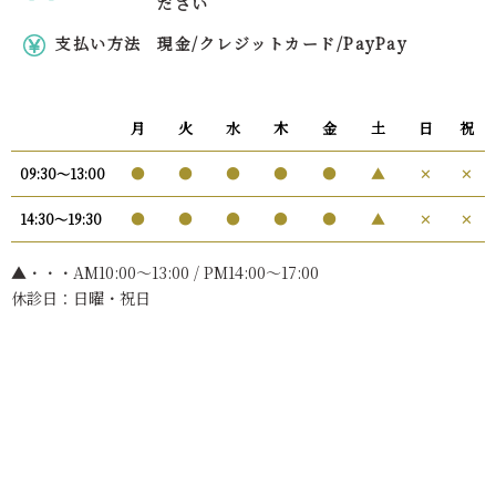
ださい
支払い方法
現金/クレジットカード/PayPay
月
火
水
木
金
土
日
祝
●
●
●
●
●
▲
✕
✕
09:30〜13:00
●
●
●
●
●
▲
✕
✕
14:30〜19:30
▲・・・AM10:00〜13:00 / PM14:00～17:00
休診日：日曜・祝日