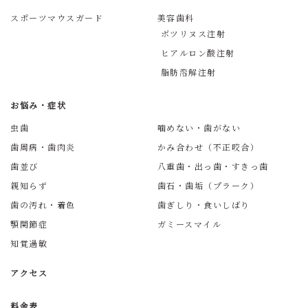
スポーツマウスガード
美容歯科
ボツリヌス注射
ヒアルロン酸注射
脂肪溶解注射
お悩み・症状
虫歯
噛めない・歯がない
歯周病・歯肉炎
かみ合わせ（不正咬合）
歯並び
八重歯・出っ歯・すきっ歯
親知らず
歯石・歯垢（プラーク）
歯の汚れ・着色
歯ぎしり・食いしばり
顎関節症
ガミースマイル
知覚過敏
アクセス
料金表