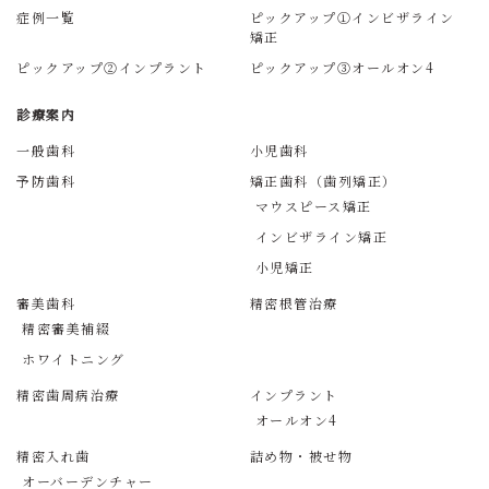
症例一覧
ピックアップ①インビザライン
矯正
ピックアップ②インプラント
ピックアップ③オールオン4
診療案内
一般歯科
小児歯科
予防歯科
矯正歯科（歯列矯正）
マウスピース矯正
インビザライン矯正
小児矯正
審美歯科
精密根管治療
精密審美補綴
ホワイトニング
精密歯周病治療
インプラント
オールオン4
精密入れ歯
詰め物・被せ物
オーバーデンチャー