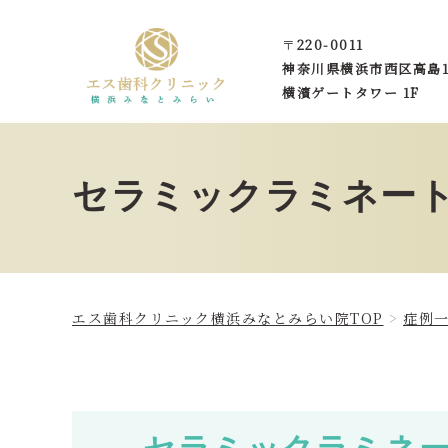
〒
220-0011
神奈川県横浜市西区
高島1
横濱ゲートタワー 1F
セラミックラミネー
エス歯科クリニック横浜みなとみらい院TOP
症例