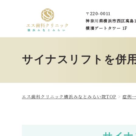
〒
220-0011
神奈川県横浜市西区
高島1
横濱ゲートタワー 1F
サイナスリフトを併用
エス歯科クリニック横浜みなとみらい院TOP
症例