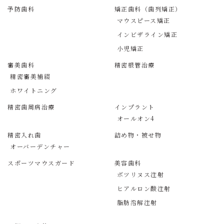
予防歯科
矯正歯科（歯列矯正）
マウスピース矯正
インビザライン矯正
小児矯正
審美歯科
精密根管治療
精密審美補綴
ホワイトニング
精密歯周病治療
インプラント
オールオン4
精密入れ歯
詰め物・被せ物
オーバーデンチャー
スポーツマウスガード
美容歯科
ボツリヌス注射
ヒアルロン酸注射
脂肪溶解注射