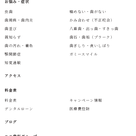
お悩み・症状
虫歯
噛めない・歯がない
歯周病・歯肉炎
かみ合わせ（不正咬合）
歯並び
八重歯・出っ歯・すきっ歯
親知らず
歯石・歯垢（プラーク）
歯の汚れ・着色
歯ぎしり・食いしばり
顎関節症
ガミースマイル
知覚過敏
アクセス
料金表
料金表
キャンペーン情報
デンタルローン
医療費控除
ブログ