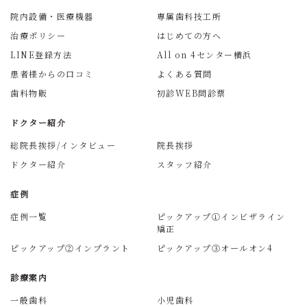
院内設備・医療機器
専属歯科技工所
治療ポリシー
はじめての方へ
LINE登録方法
All on 4センター横浜
患者様からの口コミ
よくある質問
歯科物販
初診WEB問診票
ドクター紹介
総院長挨拶/インタビュー
院長挨拶
ドクター紹介
スタッフ紹介
症例
症例一覧
ピックアップ①インビザライン
矯正
ピックアップ②インプラント
ピックアップ③オールオン4
診療案内
一般歯科
小児歯科