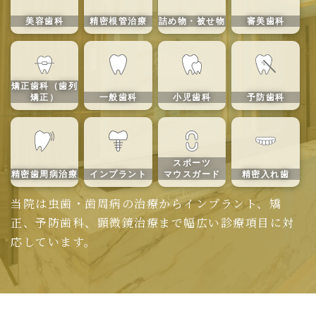
美容歯科
精密根管治療
詰め物・被せ物
審美歯科
矯正歯科（歯列
矯正）
一般歯科
小児歯科
予防歯科
スポーツ
精密歯周病治療
インプラント
マウスガード
精密入れ歯
当院は虫歯・歯周病の治療からインプラント、矯
正、予防歯科、顕微鏡治療まで幅広い診療項目に対
応しています。