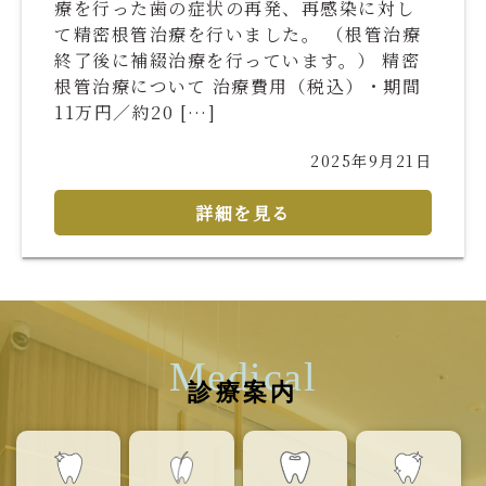
療を行った歯の症状の再発、再感染に対し
て精密根管治療を行いました。 （根管治療
終了後に補綴治療を行っています。） 精密
根管治療について 治療費用（税込）・期間
11万円／約20 […]
2025年9月21日
詳細を見る
Medical
診療案内