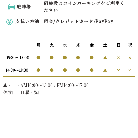
同施設のコインパーキングをご利用く
駐車場
ださい
支払い方法
現金/クレジットカード/PayPay
月
火
水
木
金
土
日
祝
●
●
●
●
●
▲
✕
✕
09:30〜13:00
●
●
●
●
●
▲
✕
✕
14:30〜19:30
▲・・・AM10:00〜13:00 / PM14:00～17:00
休診日：日曜・祝日