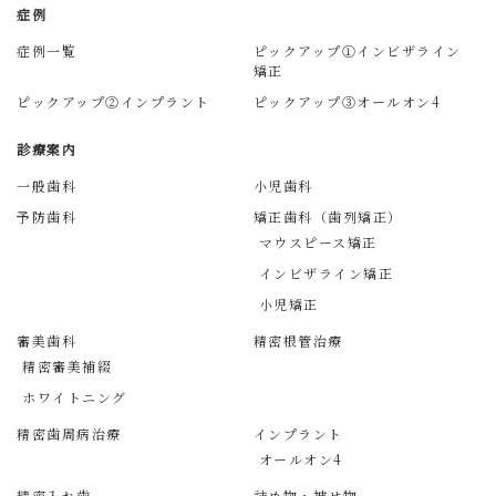
症例
症例一覧
ピックアップ①インビザライン
矯正
ピックアップ②インプラント
ピックアップ③オールオン4
診療案内
一般歯科
小児歯科
予防歯科
矯正歯科（歯列矯正）
マウスピース矯正
インビザライン矯正
小児矯正
審美歯科
精密根管治療
精密審美補綴
ホワイトニング
精密歯周病治療
インプラント
オールオン4
精密入れ歯
詰め物・被せ物