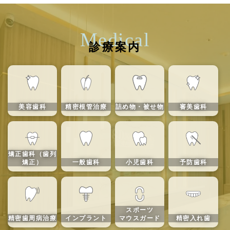
Medical
診療案内
美容歯科
精密根管治療
詰め物・被せ物
審美歯科
矯正歯科（歯列
矯正）
一般歯科
小児歯科
予防歯科
スポーツ
精密歯周病治療
インプラント
マウスガード
精密入れ歯