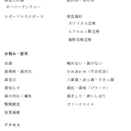
オーバーデンチャー
スポーツマウスガード
美容歯科
ボツリヌス注射
ヒアルロン酸注射
脂肪溶解注射
お悩み・症状
虫歯
噛めない・歯がない
歯周病・歯肉炎
かみ合わせ（不正咬合）
歯並び
八重歯・出っ歯・すきっ歯
親知らず
歯石・歯垢（プラーク）
歯の汚れ・着色
歯ぎしり・食いしばり
顎関節症
ガミースマイル
知覚過敏
アクセス