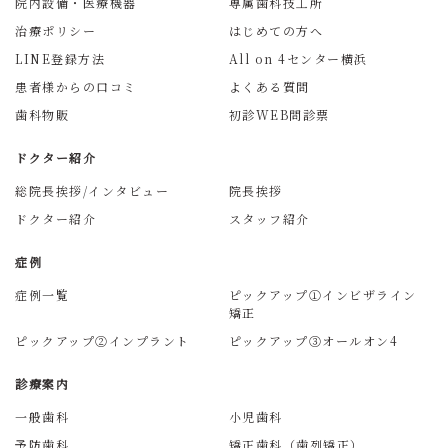
院内設備・医療機器
専属歯科技工所
治療ポリシー
はじめての方へ
LINE登録方法
All on 4センター横浜
患者様からの口コミ
よくある質問
歯科物販
初診WEB問診票
ドクター紹介
総院長挨拶/インタビュー
院長挨拶
ドクター紹介
スタッフ紹介
症例
症例一覧
ピックアップ①インビザライン
矯正
ピックアップ②インプラント
ピックアップ③オールオン4
診療案内
一般歯科
小児歯科
予防歯科
矯正歯科（歯列矯正）