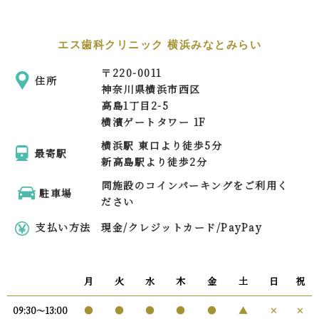
エス歯科クリニック 横浜みなとみらい
〒
220-0011
住所
神奈川県横浜市西区
高島1丁目2-5
横濱ゲートタワー 1F
横浜駅 東口より徒歩5分
最寄駅
新高島駅より徒歩2分
同施設のコインパーキングをご利用く
駐車場
ださい
支払い方法
現金/クレジットカード/PayPay
月
火
水
木
金
土
日
祝
●
●
●
●
●
▲
✕
✕
09:30〜13:00