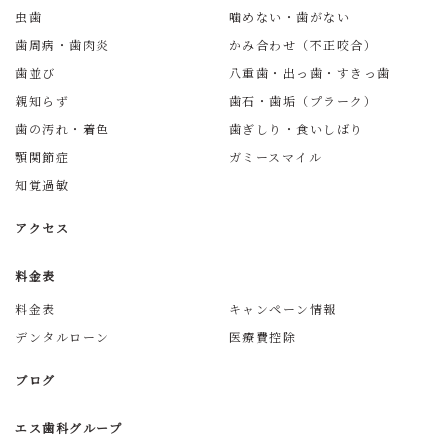
虫歯
噛めない・歯がない
歯周病・歯肉炎
かみ合わせ（不正咬合）
歯並び
八重歯・出っ歯・すきっ歯
親知らず
歯石・歯垢（プラーク）
歯の汚れ・着色
歯ぎしり・食いしばり
顎関節症
ガミースマイル
知覚過敏
アクセス
料金表
料金表
キャンペーン情報
デンタルローン
医療費控除
ブログ
エス歯科グループ