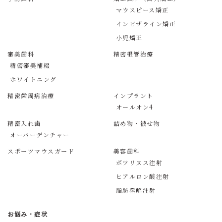
マウスピース矯正
インビザライン矯正
小児矯正
審美歯科
精密根管治療
精密審美補綴
ホワイトニング
精密歯周病治療
インプラント
オールオン4
精密入れ歯
詰め物・被せ物
オーバーデンチャー
スポーツマウスガード
美容歯科
ボツリヌス注射
ヒアルロン酸注射
脂肪溶解注射
お悩み・症状