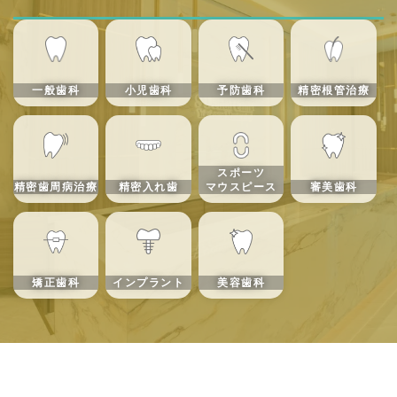
一般歯科
小児歯科
予防歯科
精密根管治療
スポーツ
精密歯周病治療
精密入れ歯
マウスピース
審美歯科
矯正歯科
インプラント
美容歯科